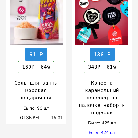
61 Р
136 Р
169Р
-64%
348Р
-61%
Соль для ванны
Конфета
морская
карамельный
подарочная
леденец на
палочке набор в
Было: 93 шт
подарок
ОТЗЫВЫ
15:31
Было: 425 шт
Есть: 424 шт