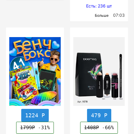
Есть: 236 шт
07:03
Больше
1224 Р
479 Р
1799Р
-31%
1408Р
-66%