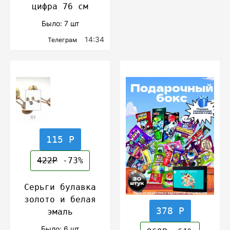
цифра 76 см
Было: 7 шт
14:34
Телеграм
115 Р
422Р
-73%
Серьги булавка
золото и белая
378 Р
эмаль
Было: 6 шт