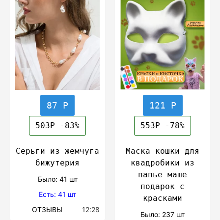
87 Р
121 Р
503Р
-83%
553Р
-78%
Серьги из жемчуга
Маска кошки для
бижутерия
квадробики из
папье маше
Было: 41 шт
подарок с
Есть: 41 шт
красками
ОТЗЫВЫ
12:28
Было: 237 шт