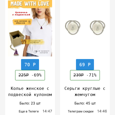
70 Р
69 Р
225Р
-69%
239Р
-71%
Колье женское с
Серьги круглые с
подвеской кулоном
жемчугом
Было: 23 шт
Было: 45 шт
14:47
14:46
Еще в Телеге
Телеграм скидки