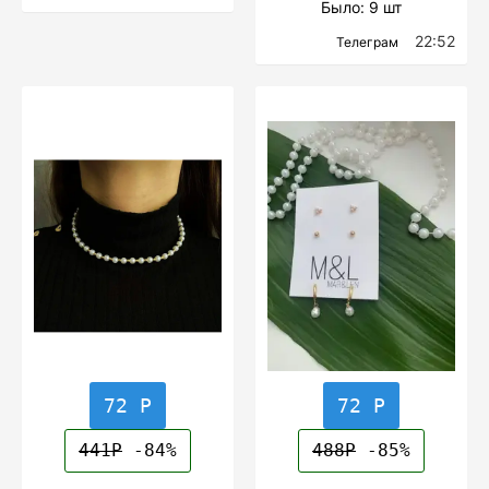
Было: 9 шт
22:52
Телеграм
72 Р
72 Р
441Р
-84%
488Р
-85%