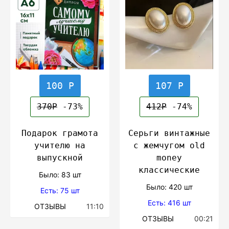
100 Р
107 Р
370Р
-73%
412Р
-74%
Подарок грамота
Серьги винтажные
учителю на
с жемчугом old
выпускной
money
классические
Было: 83 шт
Было: 420 шт
Есть: 75 шт
Есть: 416 шт
ОТЗЫВЫ
11:10
ОТЗЫВЫ
00:21