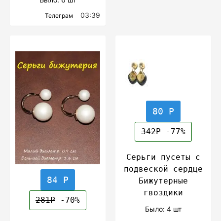
03:39
Телеграм
80 Р
342Р
-77%
Серьги пусеты с
подвеской сердце
84 Р
Бижутерные
гвоздики
281Р
-70%
Было: 4 шт