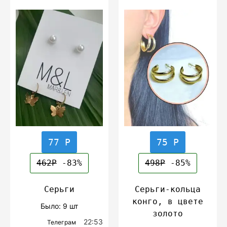
77 Р
75 Р
462Р
-83%
498Р
-85%
Серьги
Серьги-кольца
конго, в цвете
Было: 9 шт
золото
22:53
Телеграм