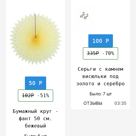
100 Р
335Р
-70%
Серьги с камнем
висюльки под
50 Р
золото и серебро
Было: 7 шт
102Р
-51%
ОТЗЫВЫ
03:35
Бумажный круг -
фант 50 см.
бежевый
Было: 6 шт