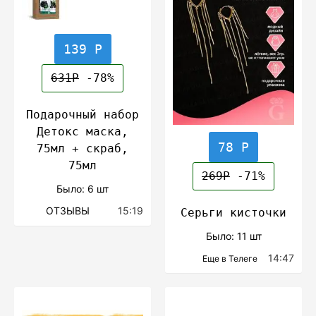
139 Р
631Р
-78%
Подарочный набор
Детокс маска,
78 Р
75мл + скраб,
75мл
269Р
-71%
Было: 6 шт
ОТЗЫВЫ
15:19
Серьги кисточки
Было: 11 шт
14:47
Еще в Телеге