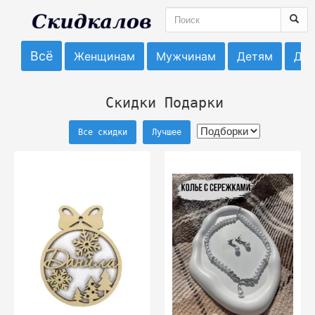
Всё
Женщинам
Мужчинам
Детям
До
Скидки Подарки
Все скидки
Лучшее