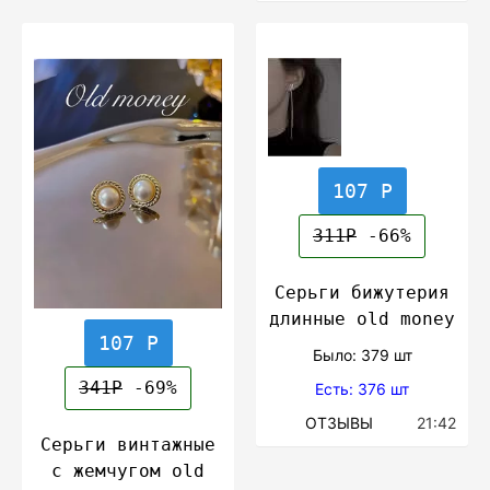
107 Р
311Р
-66%
Серьги бижутерия
длинные old money
107 Р
Было: 379 шт
341Р
-69%
Есть: 376 шт
ОТЗЫВЫ
21:42
Серьги винтажные
с жемчугом old