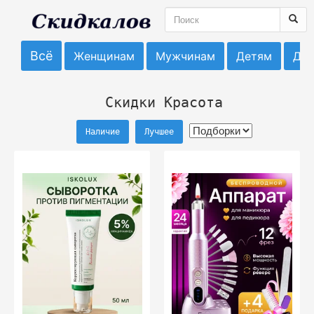
Всё
Женщинам
Мужчинам
Детям
До
Скидки Красота
Наличие
Лучшее