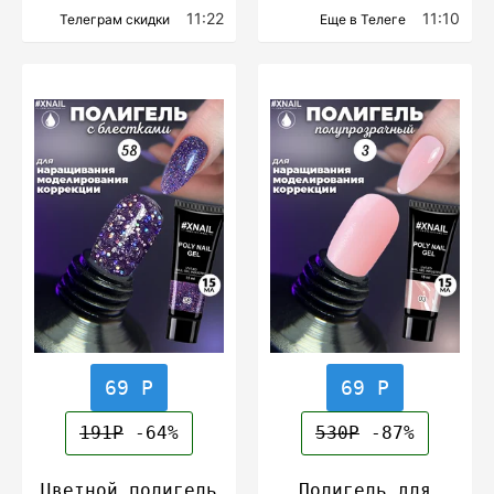
11:22
11:10
Телеграм скидки
Еще в Телеге
69 Р
69 Р
191Р
-64%
530Р
-87%
Цветной полигель
Полигель для