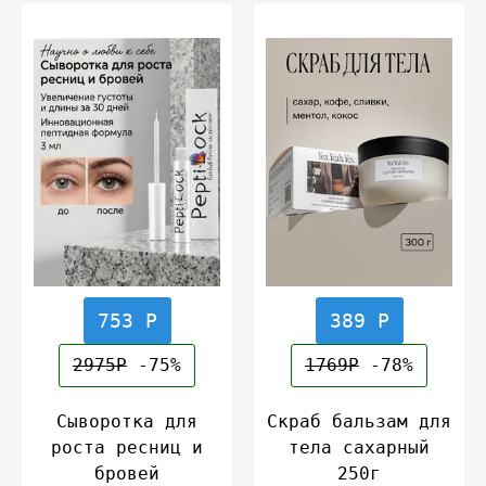
753 Р
389 Р
2975Р
-75%
1769Р
-78%
Сыворотка для
Скраб бальзам для
роста ресниц и
тела сахарный
бровей
250г