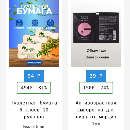
94 Р
39 Р
494Р
-81%
150Р
-74%
Туалетная бумага
Антивозрастная
6 слоев 10
сыворотка для
рулонов
лица от морщин
1мл
Было: 5 шт