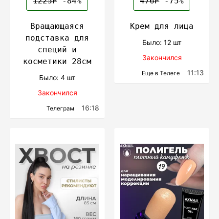
1225Р
-84%
476Р
-75%
Вращающаяся
Крем для лица
подставка для
Было: 12 шт
специй и
Закончился
косметики 28см
11:13
Еще в Телеге
Было: 4 шт
Закончился
16:18
Телеграм