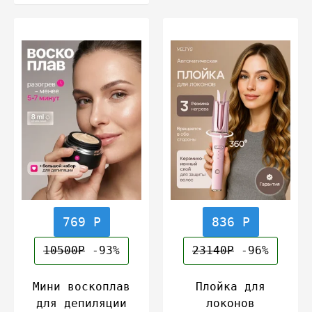
769 Р
836 Р
10500Р
-93%
23140Р
-96%
Мини воскоплав
Плойка для
для депиляции
локонов