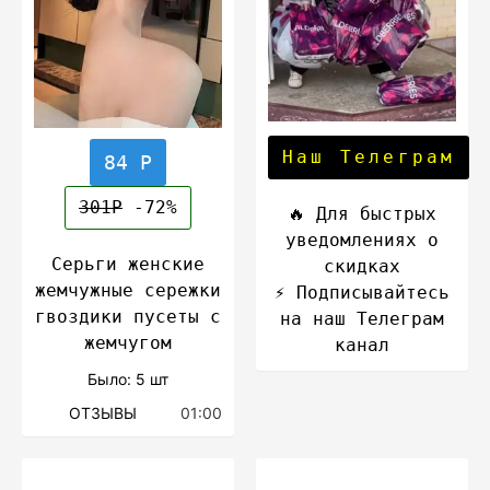
Наш Телеграм
84 Р
301Р
-72%
🔥 Для быстрых
уведомлениях о
Серьги женские
скидках
жемчужные сережки
⚡️ Подписывайтесь
гвоздики пусеты с
на наш Телеграм
жемчугом
канал
Было: 5 шт
ОТЗЫВЫ
01:00