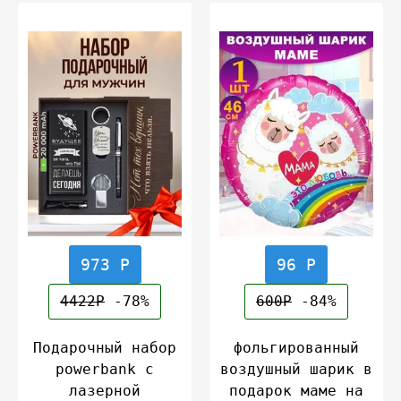
973 Р
96 Р
4422Р
-78%
600Р
-84%
Подарочный набор
фольгированный
powerbank с
воздушный шарик в
лазерной
подарок маме на