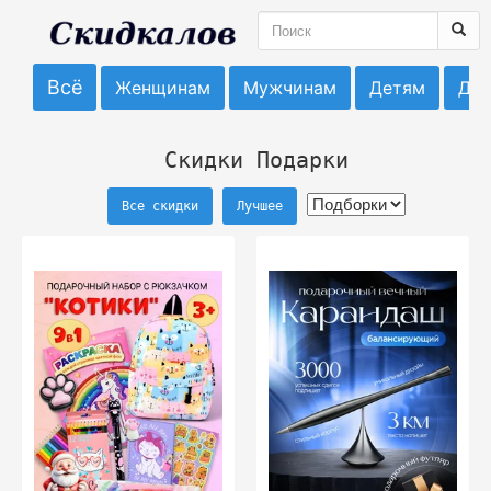
Всё
Женщинам
Мужчинам
Детям
До
Скидки Подарки
Все скидки
Лучшее