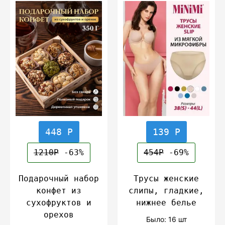
448 Р
139 Р
1210Р
-63%
454Р
-69%
Подарочный набор
Трусы женские
конфет из
слипы, гладкие,
сухофруктов и
нижнее белье
орехов
Было: 16 шт