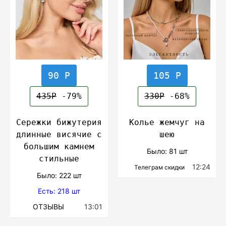
90 Р
105 Р
435Р
-79%
330Р
-68%
Сережки бижутерия
Колье жемчуг на
длинные висячие с
шею
большим камнем
Было: 81 шт
стильные
12:24
Телеграм скидки
Было: 222 шт
Есть: 218 шт
ОТЗЫВЫ
13:01