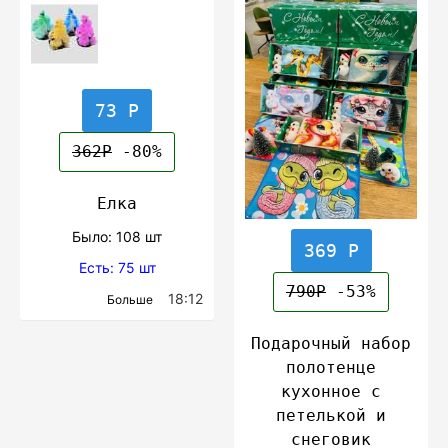
73 Р
362Р
-80%
Елка
Было: 108 шт
369 Р
Есть: 75 шт
790Р
-53%
18:12
Больше
Подарочный набор
полотенце
кухонное с
петелькой и
снеговик