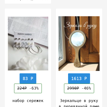
83 Р
1613 Р
224Р
-63%
2990Р
-46%
набор сережек
Зеркальце в руку
в деревянной раме