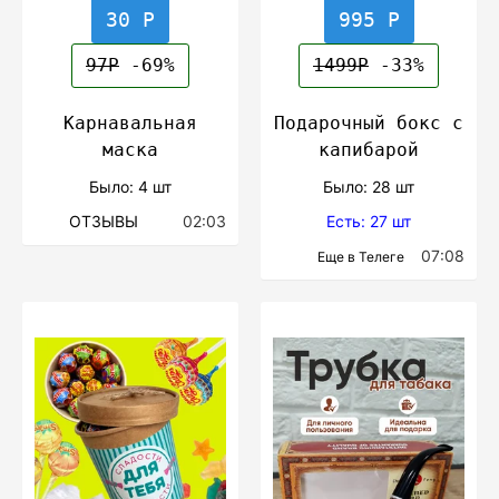
30 Р
995 Р
97Р
-69%
1499Р
-33%
Карнавальная
Подарочный бокс с
маска
капибарой
Было: 4 шт
Было: 28 шт
ОТЗЫВЫ
02:03
Есть: 27 шт
07:08
Еще в Телеге