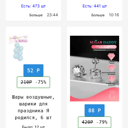
Есть: 473 шт
Есть: 441 шт
23:44
10:16
Больше
Больше
52 Р
210Р
-75%
Шары воздушные,
шарики для
88 Р
праздника Я
родился, 6 шт
420Р
-79%
Было: 12 шт