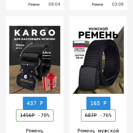
09:04
03:06
Ремни
Ремни
437 Р
165 Р
1456Р
-70%
687Р
-76%
Ремень
Ремень мужской