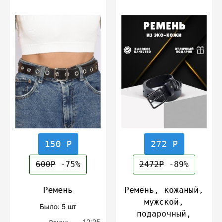
150 Р
272 Р
600Р
-75%
2472Р
-89%
Ремень
Ремень, кожаный,
мужской,
Было: 5 шт
подарочный,
12:25