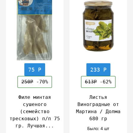
75 Р
233 Р
250Р
-70%
613Р
-62%
Филе минтая
Листья
сушеного
Виноградные от
(семейство
Мартина / Долма
тресковых) п/п 75
680 гр
гр. Лучшая...
Было: 4 шт