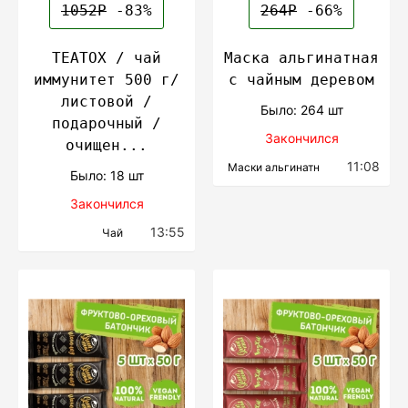
1052Р
-83%
264Р
-66%
TEATOX / чай
Маска альгинатная
иммунитет 500 г/
с чайным деревом
листовой /
Было: 264 шт
подарочный /
Закончился
очищен...
11:08
Маски альгинатн
Было: 18 шт
Закончился
13:55
Чай