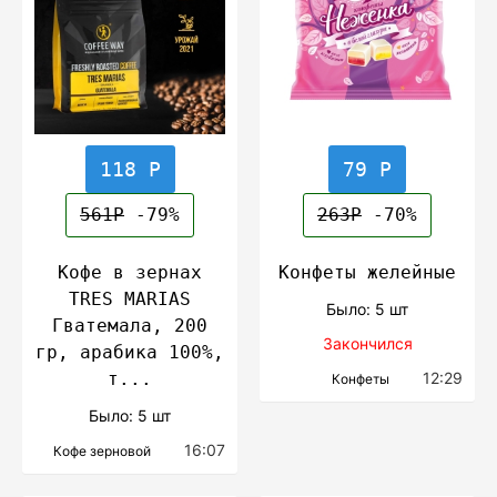
118 Р
79 Р
561Р
-79%
263Р
-70%
Кофе в зернах
Конфеты желейные
TRES MARIAS
Было: 5 шт
Гватемала, 200
Закончился
гр, арабика 100%,
т...
12:29
Конфеты
Было: 5 шт
16:07
Кофе зерновой