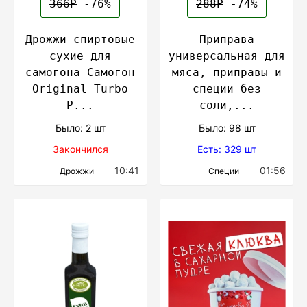
366Р
-76%
288Р
-74%
Дрожжи спиртовые
Приправа
сухие для
универсальная для
самогона Самогон
мяса, приправы и
Original Turbo
специи без
P...
соли,...
Было: 2 шт
Было: 98 шт
Закончился
Есть: 329 шт
10:41
01:56
Дрожжи
Специи