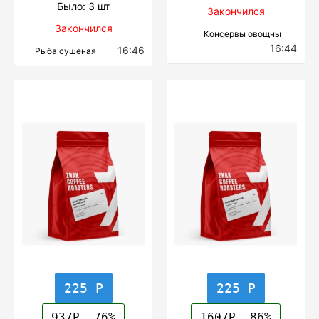
Было: 3 шт
Закончился
Закончился
Консервы овощны
16:44
16:46
Рыба сушеная
225 Р
225 Р
937Р
-76%
1607Р
-86%