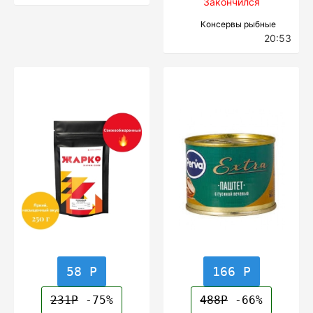
Закончился
Консервы рыбные
20:53
58 Р
166 Р
231Р
-75%
488Р
-66%