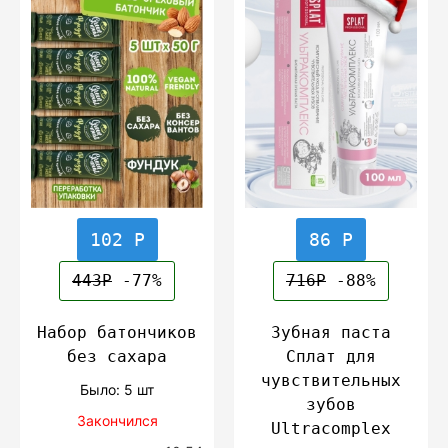
102 Р
86 Р
443Р
-77%
716Р
-88%
Набор батончиков
Зубная паста
без сахара
Сплат для
чувствительных
Было: 5 шт
зубов
Закончился
Ultracomplex