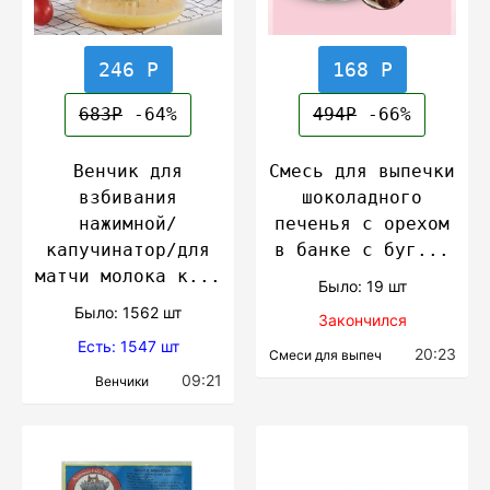
246 Р
168 Р
683Р
-64%
494Р
-66%
Венчик для
Смесь для выпечки
взбивания
шоколадного
нажимной/
печенья с орехом
капучинатор/для
в банке с буг...
матчи молока к...
Было: 19 шт
Было: 1562 шт
Закончился
Есть: 1547 шт
20:23
Смеси для выпеч
09:21
Венчики