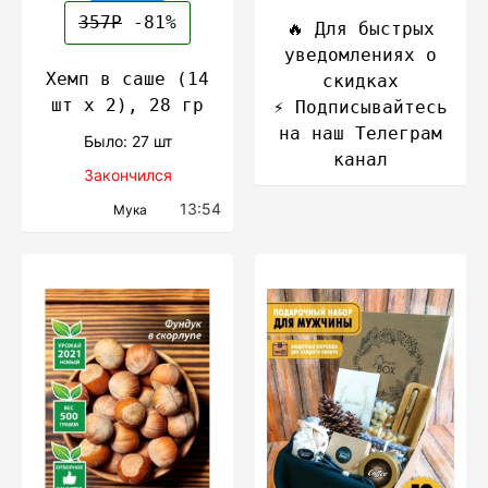
357Р
-81%
🔥 Для быстрых
уведомлениях о
Хемп в cаше (14
скидках
шт х 2), 28 гр
⚡️ Подписывайтесь
на наш Телеграм
Было: 27 шт
канал
Закончился
13:54
Мука