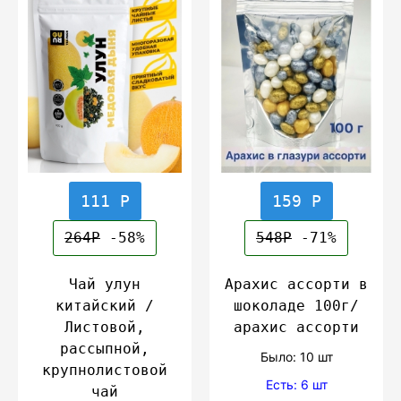
111 Р
159 Р
264Р
-58%
548Р
-71%
Чай улун
Арахис ассорти в
китайский /
шоколаде 100г/
Листовой,
арахис ассорти
рассыпной,
Было: 10 шт
крупнолистовой
Есть: 6 шт
чай