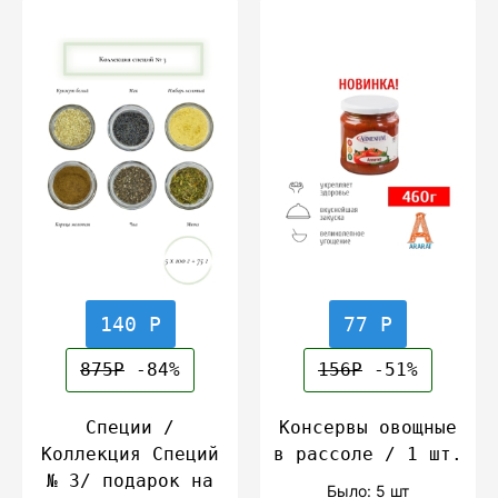
140 Р
77 Р
875Р
-84%
156Р
-51%
Специи /
Консервы овощные
Коллекция Специй
в рассоле / 1 шт.
№ 3/ подарок на
Было: 5 шт