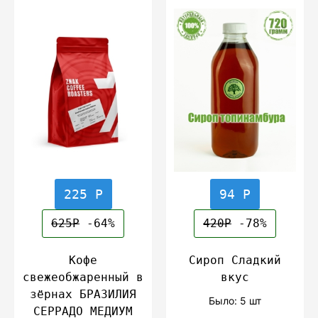
225 Р
94 Р
625Р
-64%
420Р
-78%
Кофе
Сироп Сладкий
свежеобжаренный в
вкус
зёрнах БРАЗИЛИЯ
Было: 5 шт
СЕРРАДО МЕДИУМ