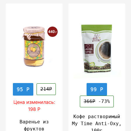
95 Р
99 Р
214Р
366Р
-73%
Цена изменилась:
198 Р
Кофе растворимый
Варенье из
My Time Anti-Oxy,
фруктов
100г