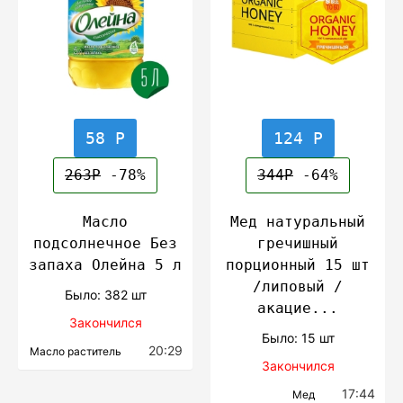
58 Р
124 Р
263Р
-78%
344Р
-64%
Масло
Мед натуральный
подсолнечное Без
гречишный
запаха Олейна 5 л
порционный 15 шт
/липовый /
Было: 382 шт
акацие...
Закончился
Было: 15 шт
20:29
Масло раститель
Закончился
17:44
Мед