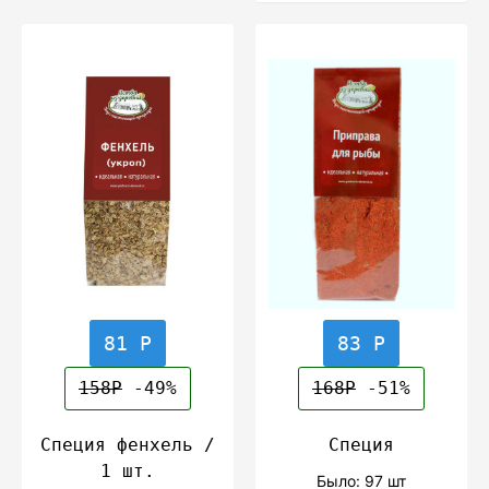
81 Р
83 Р
158Р
-49%
168Р
-51%
Специя фенхель /
Специя
1 шт.
Было: 97 шт