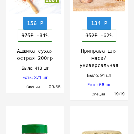
156 Р
134 Р
975Р
-84%
352Р
-62%
Аджика сухая
Приправа для
острая 200гр
мяса/
универсальная
Было: 413 шт
Было: 91 шт
Есть: 371 шт
Есть: 56 шт
09:55
Специи
19:19
Специи