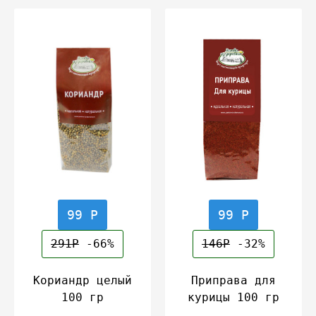
99 Р
99 Р
291Р
-66%
146Р
-32%
Кориандр целый
Приправа для
100 гр
курицы 100 гр