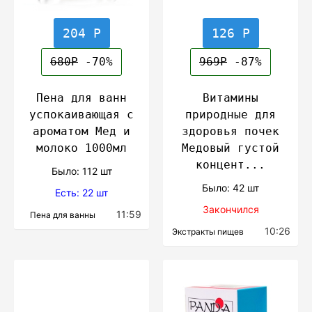
204 Р
126 Р
680Р
-70%
969Р
-87%
Пена для ванн
Витамины
успокаивающая с
природные для
ароматом Мед и
здоровья почек
молоко 1000мл
Медовый густой
концент...
Было: 112 шт
Было: 42 шт
Есть: 22 шт
Закончился
11:59
Пена для ванны
10:26
Экстракты пищев