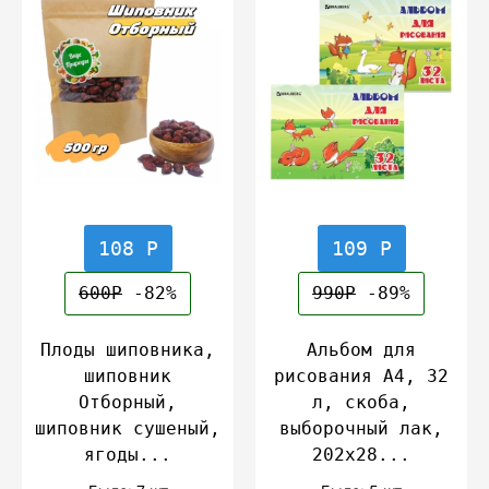
108 Р
109 Р
600Р
-82%
990Р
-89%
Плоды шиповника,
Альбом для
шиповник
рисования А4, 32
Отборный,
л, скоба,
шиповник сушеный,
выборочный лак,
ягоды...
202х28...