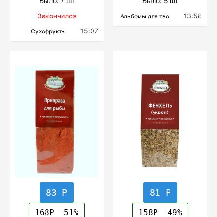
Было: 7 шт
Было: 5 шт
Закончился
13:58
Альбомы для тво
15:07
Сухофрукты
83 Р
81 Р
168Р
-51%
158Р
-49%