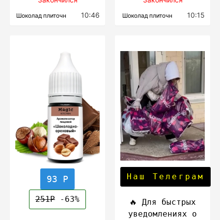
10:46
10:15
Шоколад плиточн
Шоколад плиточн
Наш Телеграм
93 Р
251Р
-63%
🔥 Для быстрых
уведомлениях о