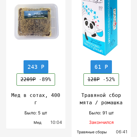
243 Р
61 Р
2209Р
-89%
128Р
-52%
Мед в сотах, 400
Травяной сбор
г
мята / ромашка
Было: 5 шт
Было: 91 шт
10:04
Закончился
Мед
06:41
Травяные сборы