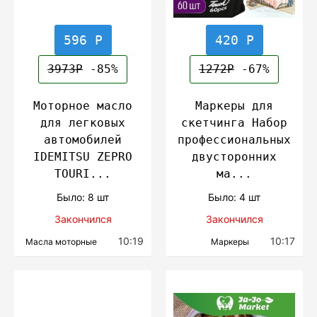
596 Р
420 Р
3973Р
-85%
1272Р
-67%
Моторное масло
Маркеры для
для легковых
скетчинга Набор
автомобилей
профессиональных
IDEMITSU ZEPRO
двусторонних
TOURI...
ма...
Было: 8 шт
Было: 4 шт
Закончился
Закончился
10:19
10:17
Масла моторные
Маркеры