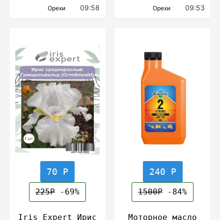
09:58
09:53
Орехи
Орехи
70 Р
240 Р
225Р
-69%
1500Р
-84%
Iris Expert Ирис
Моторное масло