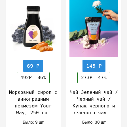
69 Р
145 Р
492Р
-86%
273Р
-47%
Морковный сироп с
Чай Зеленый чай /
виноградным
Черный чай /
пекмезом Your
Купаж черного и
Way, 250 гр.
зеленого чая...
Было: 9 шт
Было: 30 шт