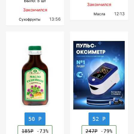
Было: 5 шт
Закончился
Закончился
12:13
Масла
13:56
Сухофрукты
50 Р
52 Р
185Р
-73%
247Р
-79%