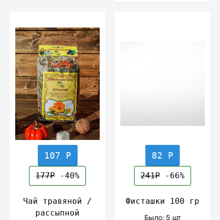
107 Р
82 Р
177Р
-40%
241Р
-66%
Чай травяной /
Фисташки 100 гр
рассыпной
Было: 5 шт