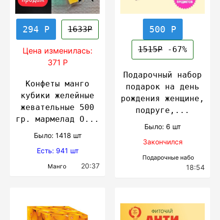
294 Р
500 Р
1633Р
1515Р
-67%
Цена изменилась:
371 Р
Подарочный набор
Конфеты манго
подарок на день
кубики желейные
рождения женщине,
жевательные 500
подруге,...
гр. мармелад О...
Было: 6 шт
Было: 1418 шт
Закончился
Есть: 941 шт
Подарочные набо
20:37
Манго
18:54