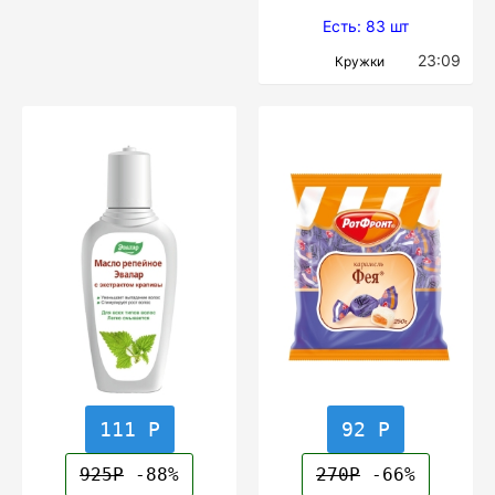
Есть: 83 шт
23:09
Кружки
111 Р
92 Р
925Р
-88%
270Р
-66%