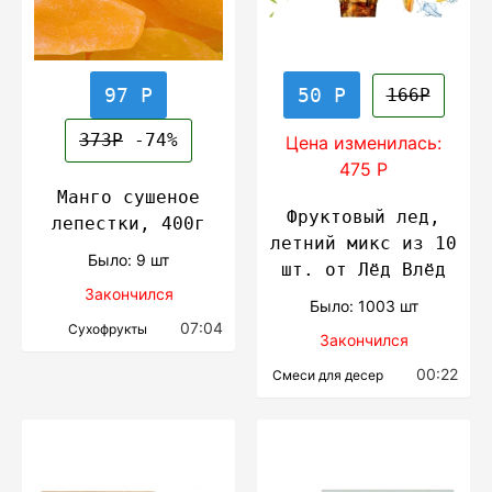
97 Р
50 Р
166Р
373Р
-74%
Цена изменилась:
475 Р
Манго сушеное
Фруктовый лед,
лепестки, 400г
летний микс из 10
Было: 9 шт
шт. от Лёд Влёд
Закончился
Было: 1003 шт
07:04
Сухофрукты
Закончился
00:22
Смеси для десер