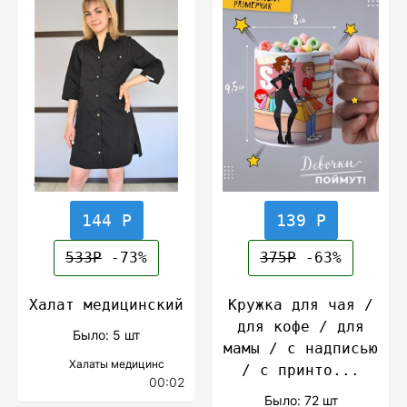
144 Р
139 Р
533Р
-73%
375Р
-63%
Халат медицинский
Кружка для чая /
для кофе / для
Было: 5 шт
мамы / с надписью
Халаты медицинс
/ с принто...
00:02
Было: 72 шт