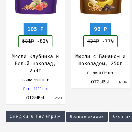
105 Р
98 Р
581Р
-82%
434Р
-77%
Мюсли Клубника и
Мюсли с Бананом и
Белый шоколад,
Шоколадом, 250г
250г
Было: 3172 шт
Было: 2238 шт
ОТЗЫВЫ
02:04
Есть: 2233 шт
ОТЗЫВЫ
12:23
Скидки в Телеграм
Больше скидок
Вконтак