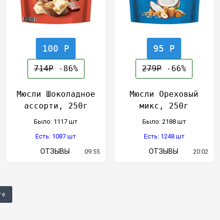
100 Р
95 Р
714Р
-86%
279Р
-66%
Мюсли Шоколадное
Мюсли Ореховый
ассорти, 250г
микс, 250г
Было: 1117 шт
Было: 2188 шт
Есть: 1087 шт
Есть: 1248 шт
ОТЗЫВЫ
ОТЗЫВЫ
09:55
20:02
те