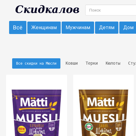
Всё
Женщинам
Мужчинам
Детям
Дом
Ковши
Терки
Кюлоты
Сту
Все скидки на Мюсли