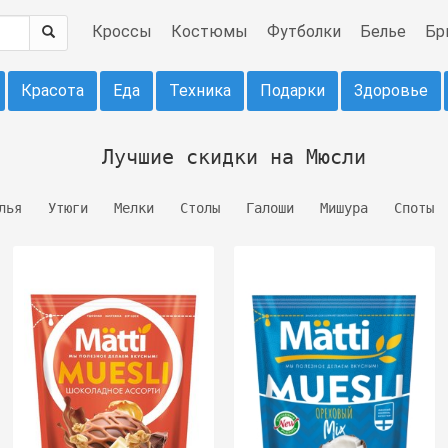
Кроссы
Костюмы
Футболки
Белье
Бр
Красота
Еда
Техника
Подарки
Здоровье
Лучшие скидки на Мюсли
лья
Утюги
Мелки
Столы
Галоши
Мишура
Споты