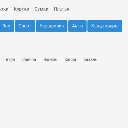
юки
Куртки
Сумки
Платья
Зоо
Спорт
Украшения
Авто
Канцтовары
Гетры
Одеяла
Чокеры
Капри
Казаны