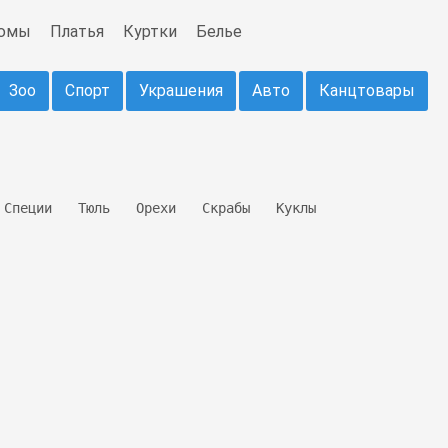
юмы
Платья
Куртки
Белье
Зоо
Спорт
Украшения
Авто
Канцтовары
Специи
Тюль
Орехи
Скрабы
Куклы