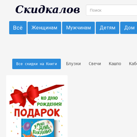
Всё
Женщинам
Мужчинам
Детям
Дом
Блузки
Свечи
Кашпо
Каб
Все скидки на Книги