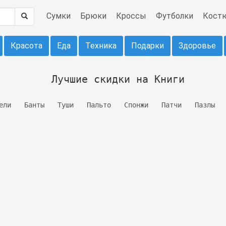
Сумки
Брюки
Кроссы
Футболки
Кост
Красота
Еда
Техника
Подарки
Здоровье
Лучшие скидки на Книги
ели
Банты
Туши
Пальто
Спонжи
Патчи
Пазлы