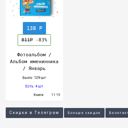
138 Р
811Р
-83%
Фотоальбом /
Альбом именинника
/ Январь
Было: 129 шт
Есть: 4 шт
11:19
Книги
Скидки в Телеграм
Больше скидок
Вконтак