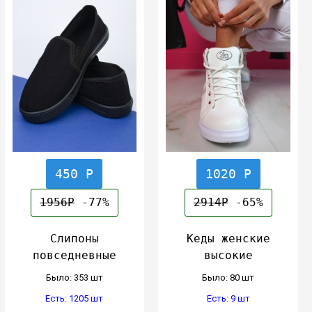
450 Р
1020 Р
1956Р
-77%
2914Р
-65%
Слипоны
Кеды женские
повседневные
высокие
Было: 353 шт
Было: 80 шт
Есть: 1205 шт
Есть: 9 шт