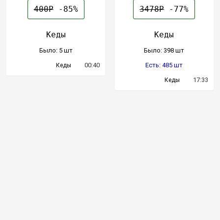
400Р
-85%
3478Р
-77%
Кеды
Кеды
Было: 5 шт
Было: 398 шт
00:40
Есть: 485 шт
Кеды
17:33
Кеды