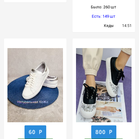
Было: 260 шт
Есть: 149 шт
14:51
Кеды
60 Р
800 Р