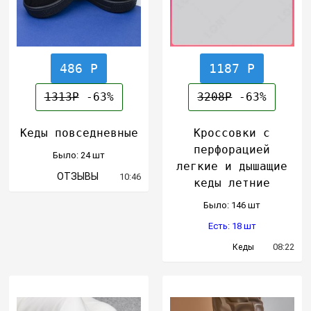
486 Р
1187 Р
1313Р
-63%
3208Р
-63%
Кеды повседневные
Кроссовки с
перфорацией
Было: 24 шт
легкие и дышащие
ОТЗЫВЫ
10:46
кеды летние
Было: 146 шт
Есть: 18 шт
08:22
Кеды