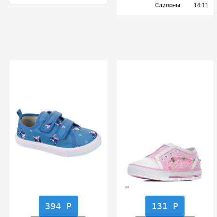
14:11
Слипоны
394 Р
131 Р