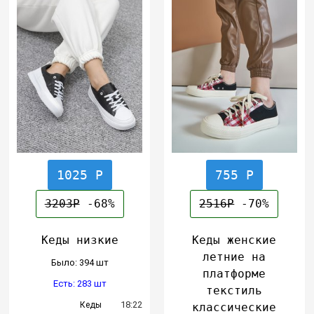
1025 Р
755 Р
3203Р
-68%
2516Р
-70%
Кеды низкие
Кеды женские
летние на
Было: 394 шт
платформе
Есть: 283 шт
текстиль
18:22
Кеды
классические