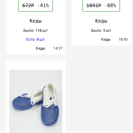
672Р
-41%
1091Р
-88%
Кеды
Кеды
Было: 118 шт
Было: 5 шт
Есть: 8 шт
18:43
Кеды
14:37
Кеды