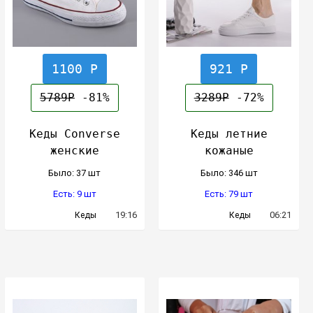
1100 Р
921 Р
5789Р
-81%
3289Р
-72%
Кеды Converse
Кеды летние
женские
кожаные
Было: 37 шт
Было: 346 шт
Есть: 9 шт
Есть: 79 шт
19:16
06:21
Кеды
Кеды