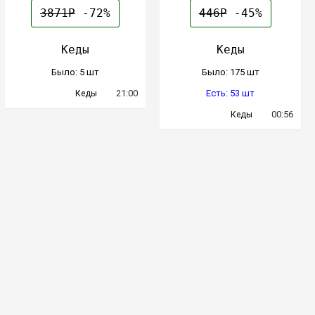
3871Р
-72%
446Р
-45%
Кеды
Кеды
Было: 5 шт
Было: 175 шт
21:00
Есть: 53 шт
Кеды
00:56
Кеды