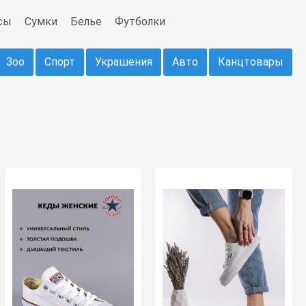
сы
Сумки
Белье
Футболки
Зоо
Спорт
Украшения
Авто
Канцтовары