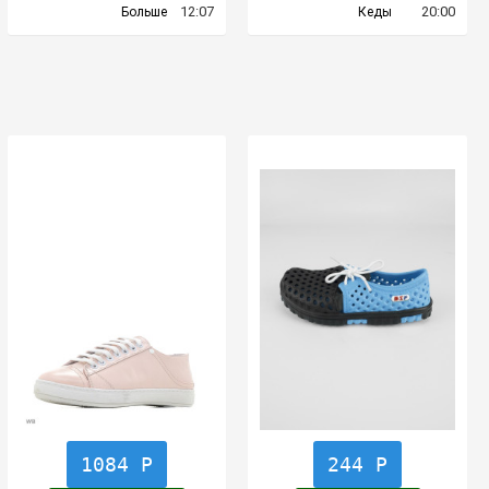
12:07
20:00
Больше
Кеды
1084 Р
244 Р