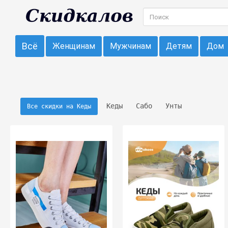
Всё
Женщинам
Мужчинам
Детям
Дом
Кеды
Сабо
Унты
Все скидки на Кеды