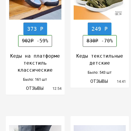
373 Р
249 Р
902Р
-59%
830Р
-70%
Кеды на платформе
Кеды текстильные
текстиль
детские
классические
Было: 543 шт
Было: 161 шт
ОТЗЫВЫ
14:41
ОТЗЫВЫ
12:54