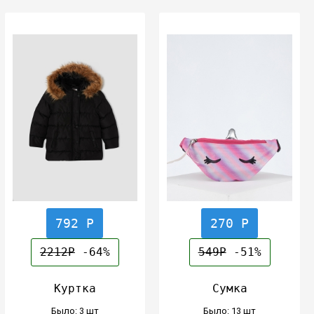
792 Р
270 Р
2212Р
-64%
549Р
-51%
Куртка
Сумка
Было: 3 шт
Было: 13 шт