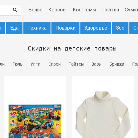
Белье
Кроссы
Костюмы
Платья
Сумк
а
Еда
Техника
Подарки
Здоровье
Зоо
С
Скидки на детские товары
ли
Тюль
Угги
Спреи
Тайтсы
Вазы
Бриджи
Го