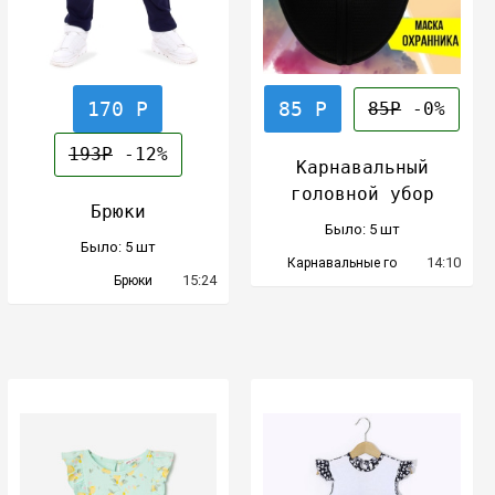
170 Р
85 Р
85Р
-0%
193Р
-12%
Карнавальный
головной убор
Брюки
Было: 5 шт
Было: 5 шт
14:10
Карнавальные го
15:24
Брюки