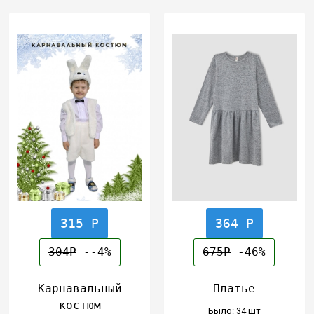
315 Р
364 Р
304Р
--4%
675Р
-46%
Карнавальный
Платье
костюм
Было: 34 шт