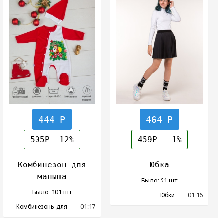
444 Р
464 Р
505Р
-12%
459Р
--1%
Комбинезон для
Юбка
малыша
Было: 21 шт
Было: 101 шт
01:16
Юбки
01:17
Комбинезоны для