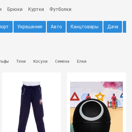
и
Брюки
Куртки
Футболки
порт
Украшения
Авто
Канцтовары
Дача
1
льфы
Тени
Косухи
Семена
Елки