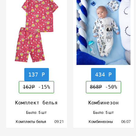
137 Р
434 Р
162Р
-15%
868Р
-50%
Комплект белья
Комбинезон
Было: 5 шт
Было: 5 шт
09:21
06:07
Комплекты белья
Комбинезоны