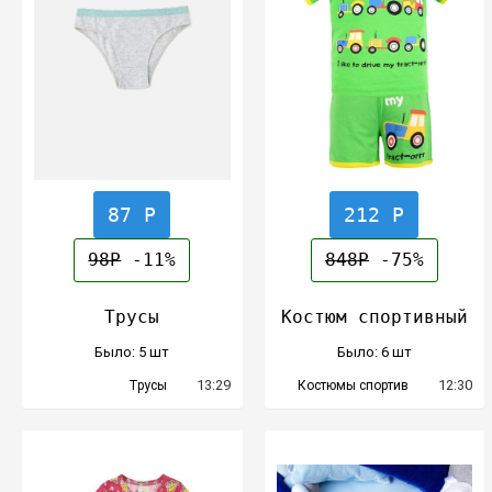
87 Р
212 Р
98Р
-11%
848Р
-75%
Трусы
Костюм спортивный
Было: 5 шт
Было: 6 шт
13:29
12:30
Трусы
Костюмы спортив