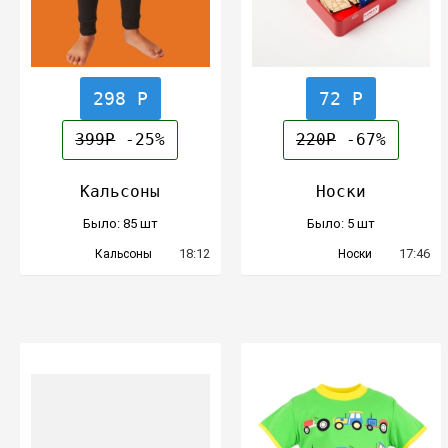
298 Р
72 Р
399Р
-25%
220Р
-67%
Кальсоны
Носки
Было: 85 шт
Было: 5 шт
18:12
17:46
Кальсоны
Носки