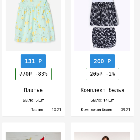
131 Р
200 Р
770Р
-83%
205Р
-2%
Платье
Комплект белья
Было: 5 шт
Было: 14 шт
10:21
09:21
Платья
Комплекты белья