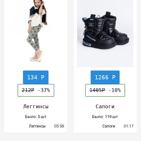
134 Р
1266 Р
212Р
-37%
1405Р
-10%
Леггинсы
Сапоги
Было: 5 шт
Было: 119 шт
05:58
01:17
Леггинсы
Сапоги