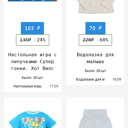
103 Р
70 Р
135Р
-24%
220Р
-68%
Настольная игра с
Водолазка для
липучками Супер
малыша
гонки. Хот Вилс
Было: 26 шт
Было: 20 шт
16:09
Водолазки для м
17:29
Настольные игры