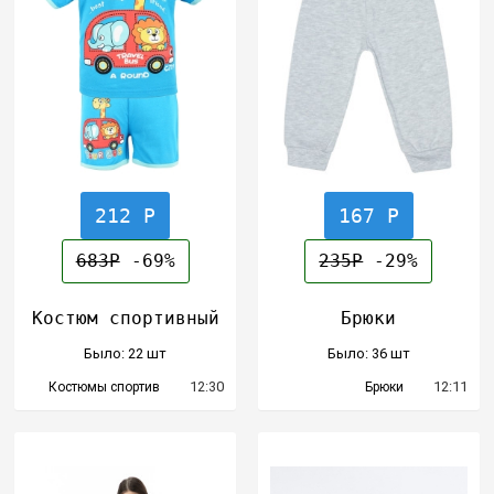
212 Р
167 Р
683Р
-69%
235Р
-29%
Костюм спортивный
Брюки
Было: 22 шт
Было: 36 шт
12:30
12:11
Костюмы спортив
Брюки