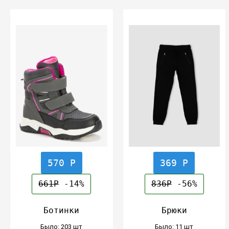
570 Р
369 Р
661Р
-14%
836Р
-56%
Ботинки
Брюки
Было: 203 шт
Было: 11 шт