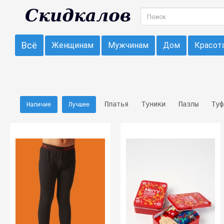
Всё
Женщинам
Мужчинам
Дом
Красот
Платья
Туники
Пазлы
Туф
Наличие
Лучшее