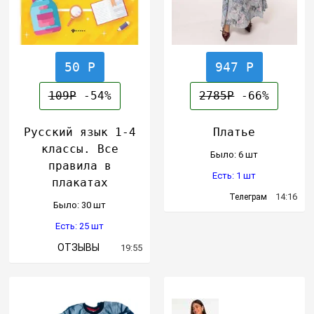
50 Р
947 Р
109Р
-54%
2785Р
-66%
Русский язык 1-4
Платье
классы. Все
Было: 6 шт
правила в
Есть: 1 шт
плакатах
14:16
Телеграм
Было: 30 шт
Есть: 25 шт
ОТЗЫВЫ
19:55