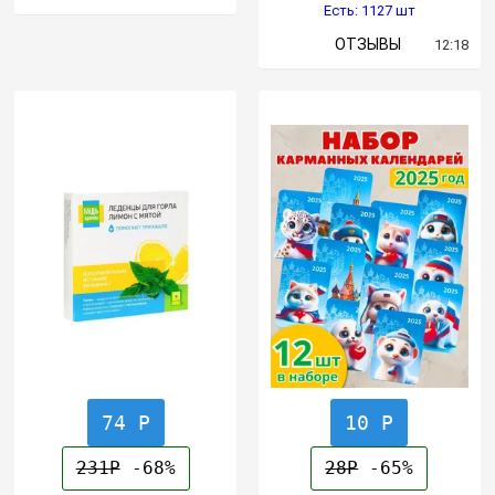
Есть: 1127 шт
ОТЗЫВЫ
12:18
74 Р
10 Р
231Р
-68%
28Р
-65%