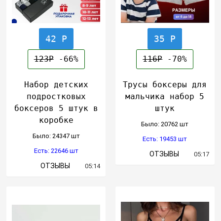
42 Р
35 Р
123Р
-66%
116Р
-70%
Набор детских
Трусы боксеры для
подростковых
мальчика набор 5
боксеров 5 штук в
штук
коробке
Было: 20762 шт
Было: 24347 шт
Есть: 19453 шт
Есть: 22646 шт
ОТЗЫВЫ
05:17
ОТЗЫВЫ
05:14