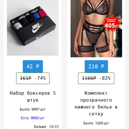
42 Р
210 Р
161Р
-74%
1166Р
-82%
Набор боксеров 5
Комплект
штук
прозрачного
нижнего белья в
Было: 9997 шт
сетку
Есть: 9850 шт
Было: 1265 шт
04:35
Больше