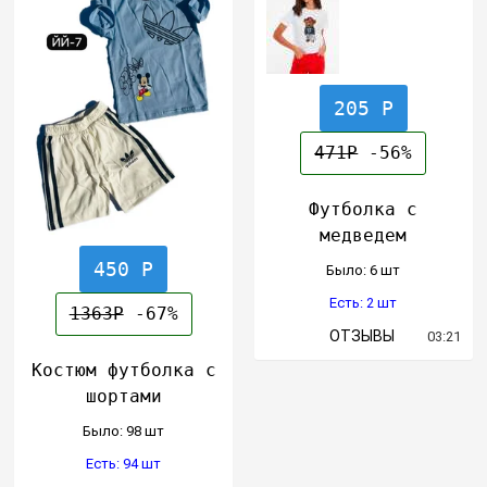
205 Р
471Р
-56%
Футболка с
медведем
450 Р
Было: 6 шт
Есть: 2 шт
1363Р
-67%
ОТЗЫВЫ
03:21
Костюм футболка с
шортами
Было: 98 шт
Есть: 94 шт