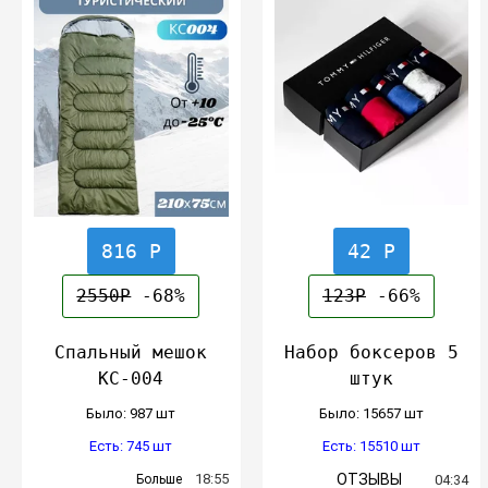
816 Р
42 Р
2550Р
-68%
123Р
-66%
Спальный мешок
Набор боксеров 5
КС-004
штук
Было: 987 шт
Было: 15657 шт
Есть: 745 шт
Есть: 15510 шт
18:55
ОТЗЫВЫ
Больше
04:34