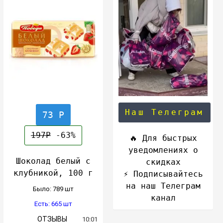
Наш Телеграм
73 Р
197Р
-63%
🔥 Для быстрых
уведомлениях о
Шоколад белый с
скидках
клубникой, 100 г
⚡️ Подписывайтесь
на наш Телеграм
Было: 789 шт
канал
Есть: 665 шт
ОТЗЫВЫ
10:01