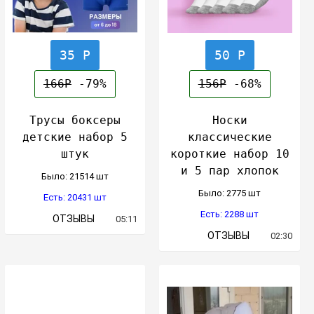
35 Р
50 Р
166Р
-79%
156Р
-68%
Трусы боксеры
Носки
детские набор 5
классические
штук
короткие набор 10
и 5 пар хлопок
Было: 21514 шт
Было: 2775 шт
Есть: 20431 шт
Есть: 2288 шт
ОТЗЫВЫ
05:11
ОТЗЫВЫ
02:30