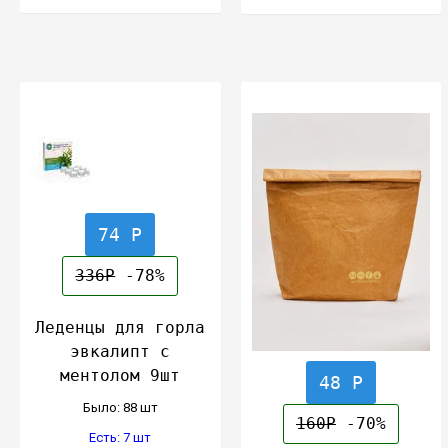
74 Р
336Р
-78%
Леденцы для горла
эвкалипт с
ментолом 9шт
48 Р
Было: 88 шт
160Р
-70%
Есть: 7 шт