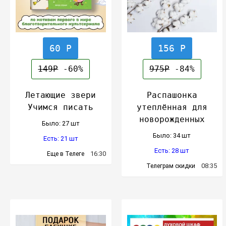
60 Р
156 Р
149Р
-60%
975Р
-84%
Летающие звери
Распашонка
Учимся писать
утеплённая для
новорожденных
Было: 27 шт
Было: 34 шт
Есть: 21 шт
Есть: 28 шт
16:30
Еще в Телеге
08:35
Телеграм скидки