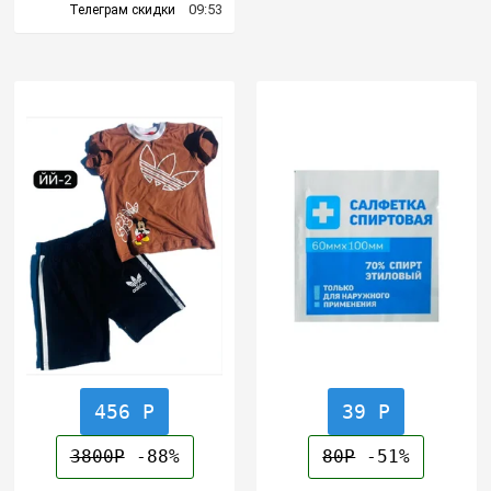
09:53
Телеграм скидки
456 Р
39 Р
3800Р
-88%
80Р
-51%