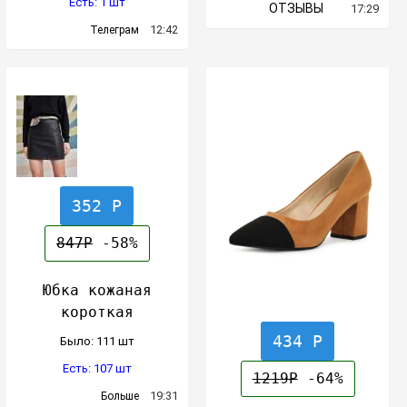
Есть: 1 шт
ОТЗЫВЫ
17:29
12:42
Телеграм
352 Р
847Р
-58%
Юбка кожаная
короткая
434 Р
Было: 111 шт
Есть: 107 шт
1219Р
-64%
19:31
Больше