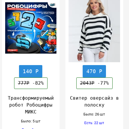
140 Р
470 Р
777Р
-82%
2043Р
-77%
Трансформируемый
Свитер оверсайз в
робот Робоцифры
полоску
МИКС
Было: 26 шт
Было: 5 шт
Есть: 22 шт