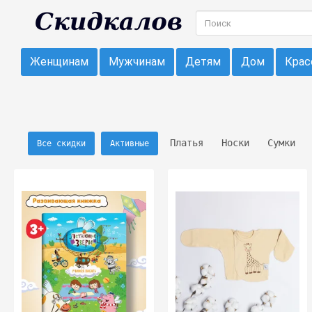
Женщинам
Мужчинам
Детям
Дом
Крас
Платья
Носки
Сумки
Все скидки
Активные