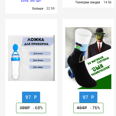
Есть: 597 шт
14:56
Телеграм скидки
22:59
Больше
97 Р
97 Р
300Р
-68%
404Р
-76%