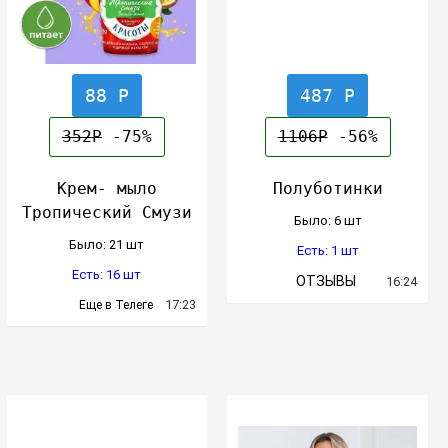
88 Р
487 Р
352Р
-75%
1106Р
-56%
Крем- мыло
Полуботинки
Тропический Смузи
Было: 6 шт
Было: 21 шт
Есть: 1 шт
Есть: 16 шт
ОТЗЫВЫ
16:24
17:23
Еще в Телеге