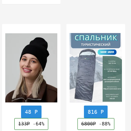
48 Р
816 Р
133Р
-64%
6800Р
-88%