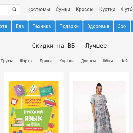
Костюмы
Сумки
Кроссы
Куртки
Футб
ота
Еда
Техника
Подарки
Здоровье
Зоо
Скидки на ВБ - Лучшее
Трусы
Шорты
Брюки
Куртки
Джинсы
Юбки
Чай