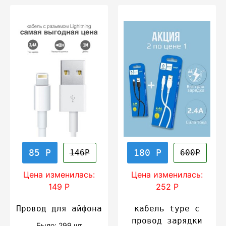
85 Р
180 Р
146Р
600Р
Цена изменилась:
Цена изменилась:
149 Р
252 Р
Провод для айфона
кабель type c
провод зарядки
Было: 299 шт