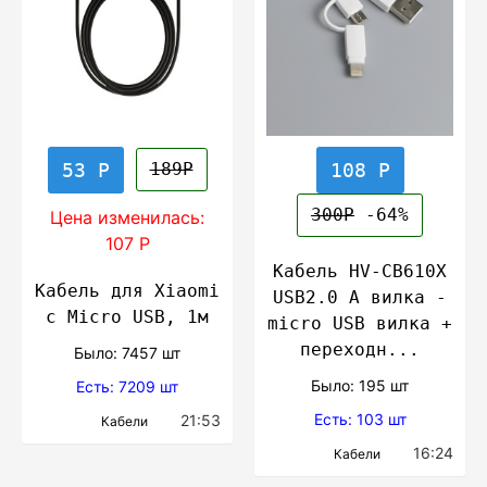
53 Р
108 Р
189Р
300Р
-64%
Цена изменилась:
107 Р
Кабель HV-CB610X
Кабель для Xiaomi
USB2.0 A вилка -
с Micro USB, 1м
micro USB вилка +
переходн...
Было: 7457 шт
Было: 195 шт
Есть: 7209 шт
Есть: 103 шт
21:53
Кабели
16:24
Кабели