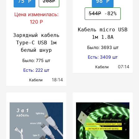
75 Р
98 Р
208Р
544Р
-82%
Цена изменилась:
120 Р
Кабель micro USB
Зарядный кабель
1м 1.8А
Type-C USB 1м
Было: 3693 шт
белый шнур
Есть: 3409 шт
Было: 775 шт
07:14
Кабели
Есть: 222 шт
18:14
Кабели