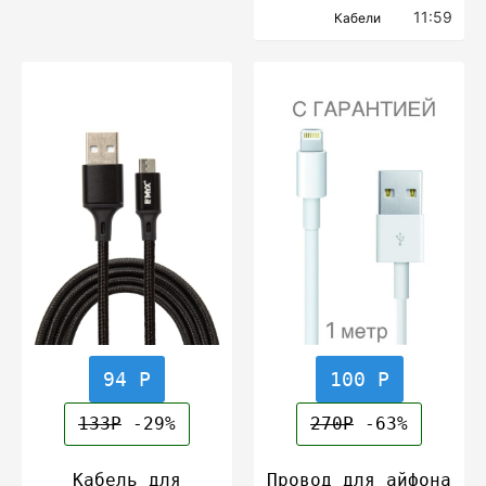
11:59
Кабели
94 Р
100 Р
133Р
-29%
270Р
-63%
Кабель для
Провод для айфона