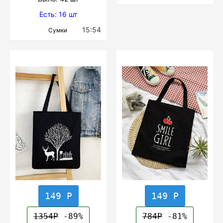
Есть: 16 шт
15:54
Сумки
149 Р
149 Р
1354Р
-89%
784Р
-81%