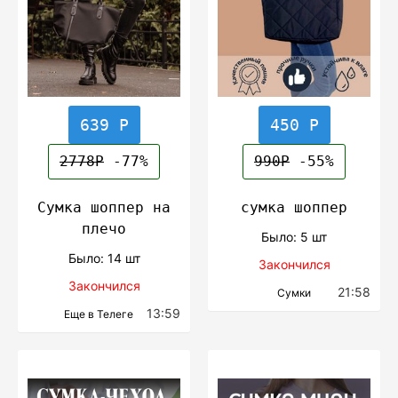
639 Р
450 Р
2778Р
-77%
990Р
-55%
Сумка шоппер на
сумка шоппер
плечо
Было: 5 шт
Было: 14 шт
Закончился
Закончился
21:58
Сумки
13:59
Еще в Телеге