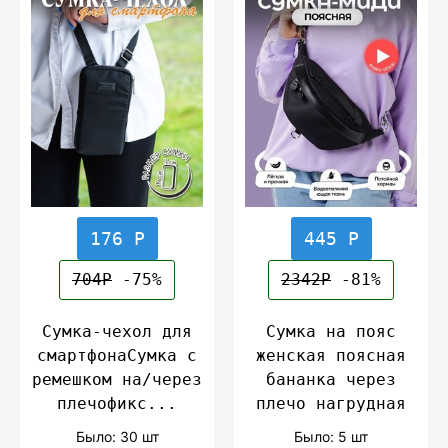
176 Р
445 Р
704Р
-75%
2342Р
-81%
Сумка-чехол для
Сумка на пояс
смартфонаСумка с
женская поясная
ремешком на/через
бананка через
плечофикс...
плечо нагрудная
Было: 30 шт
Было: 5 шт