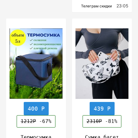
23:05
Телеграм скидки
400 Р
439 Р
1212Р
-67%
2310Р
-81%
Термосумка
Сумка багет