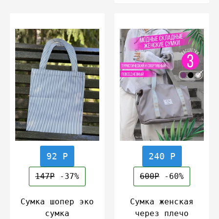
92 Р
240 Р
147Р
-37%
600Р
-60%
Сумка шопер эко
Сумка женская
сумка
через плечо