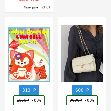
21:01
Телеграм
313 Р
600 Р
1565Р
-80%
3000Р
-80%