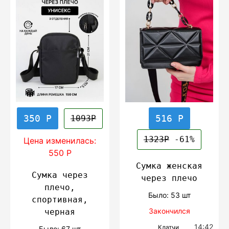
350 Р
516 Р
1093Р
1323Р
-61%
Цена изменилась:
550 Р
Сумка женская
Сумка через
через плечо
плечо,
Было: 53 шт
спортивная,
Закончился
черная
14:42
Клатчи
Было: 67 шт