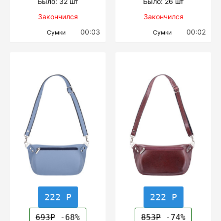
Было: 32 шт
Было: 26 шт
Закончился
Закончился
00:03
00:02
Сумки
Сумки
222 Р
222 Р
693Р
-68%
853Р
-74%