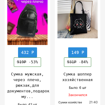
432 Р
149 Р
919Р
-53%
931Р
-84%
Сумка мужская,
Сумка шоппер
через плечо,
хозяйственная
рюкзак,для
Было: 6 шт
документов,подарок
Закончился
му...
21:40
Сумки хозяйстве
Было: 42 шт