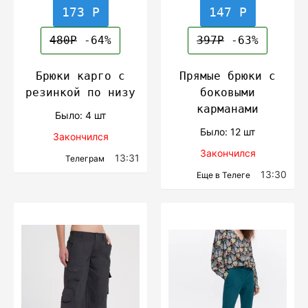
173 Р
147 Р
480Р
-64%
397Р
-63%
Брюки карго с
Прямые брюки с
резинкой по низу
боковыми
карманами
Было: 4 шт
Было: 12 шт
Закончился
Закончился
13:31
Телеграм
13:30
Еще в Телеге