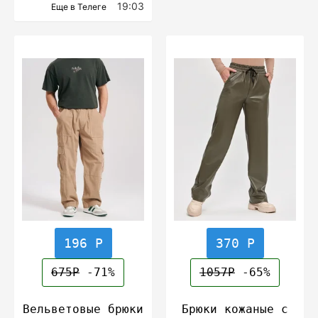
19:03
Еще в Телеге
196 Р
370 Р
675Р
-71%
1057Р
-65%
Вельветовые брюки
Брюки кожаные с