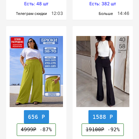
Есть: 48 шт
Есть: 382 шт
12:03
14:46
Телеграм скидки
Больше
656 Р
1588 Р
4999Р
-87%
19100Р
-92%