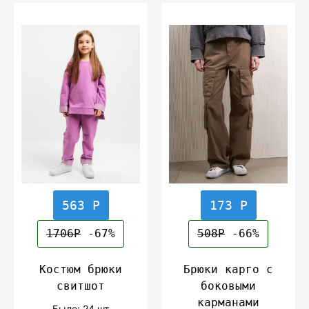
563 Р
173 Р
1706Р
-67%
508Р
-66%
Костюм брюки
Брюки карго с
свитшот
боковыми
карманами
Было: 24 шт