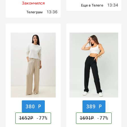
Закончился
13:34
Еще в Телеге
13:36
Телеграм
380 Р
389 Р
1652Р
-77%
1691Р
-77%