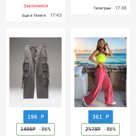
Закончился
17:36
Телеграм
17:43
Еще в Телеге
196 Р
361 Р
1400Р
-86%
2578Р
-86%