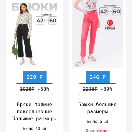
329 Р
246 Р
1028Р
-68%
2236Р
-89%
Брюки прямые
Брюки большие
повседневные
размеры
большие размеры
Было: 5 шт
Было: 13 шт
Закончился