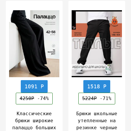
1091 Р
1518 Р
4250Р
-74%
5224Р
-71%
Классические
Брюки школьные
брюки широкие
утепленные на
палаццо больших
резинке черные