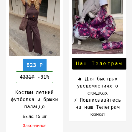
Наш Телеграм
823 Р
4331Р
-81%
🔥 Для быстрых
уведомлениях о
Костюм летний
скидках
футболка и брюки
⚡️ Подписывайтесь
палаццо
на наш Телеграм
канал
Было: 15 шт
Закончился