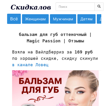
Всё
Женщинам
Мужчинам
Детям
До
бальзам для губ оттеночный |
Magic Passion | Отзывы
Взяла на Вайлдберриз за
169 руб
по хорошей скидке, скидку скинули
в канале Ловец