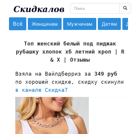
Всё
Женщинам
Мужчинам
Детям
До
Топ женский белый под пиджак
рубашку хлопок хб летний кроп | R
& X | Отзывы
Взяла на Вайлдберриз за
349 руб
по хорошей скидке, скидку скинули
в канале Скидка7