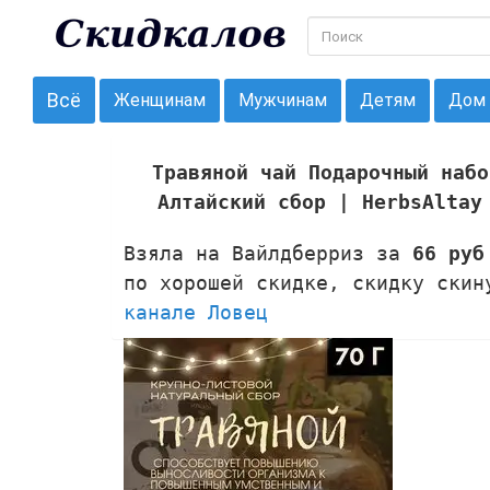
Всё
Женщинам
Мужчинам
Детям
Дом
Травяной чай Подарочный набо
Алтайский сбор | HerbsAltay
Взяла на Вайлдберриз за
66 руб
по хорошей скидке, скидку ски
канале Ловец