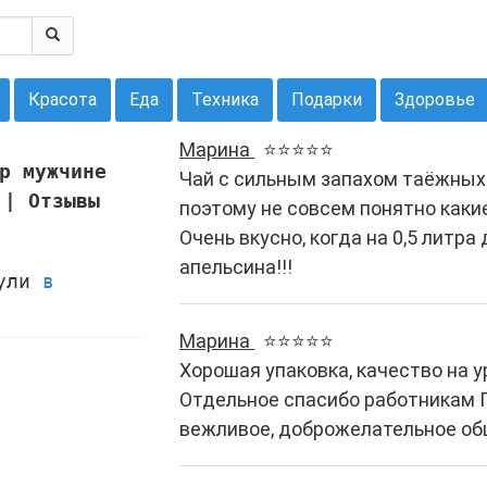
Красота
Еда
Техника
Подарки
Здоровье
Марина
⭐⭐⭐⭐⭐
р мужчине
Чай с сильным запахом таёжных 
 | Отзывы
поэтому не совсем понятно каки
Очень вкусно, когда на 0,5 литра
апельсина!!!
нули
в
Марина
⭐⭐⭐⭐⭐
Хорошая упаковка, качество на у
Отдельное спасибо работникам П
вежливое, доброжелательное об