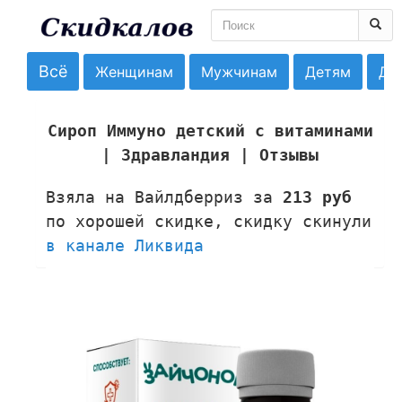
Всё
Женщинам
Мужчинам
Детям
До
Сироп Иммуно детский с витаминами
| Здравландия | Отзывы
Взяла на Вайлдберриз за
213 руб
по хорошей скидке, скидку скинули
в канале Ликвида