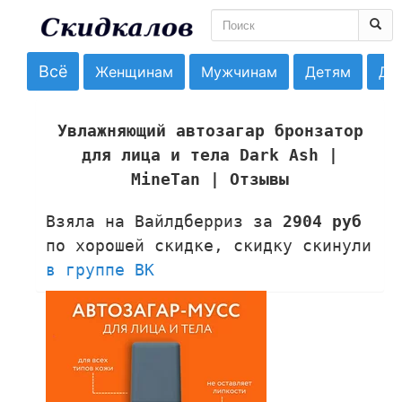
Всё
Женщинам
Мужчинам
Детям
До
Увлажняющий автозагар бронзатор
для лица и тела Dark Ash |
MineTan | Отзывы
Взяла на Вайлдберриз за
2904 руб
по хорошей скидке, скидку скинули
в группе ВК