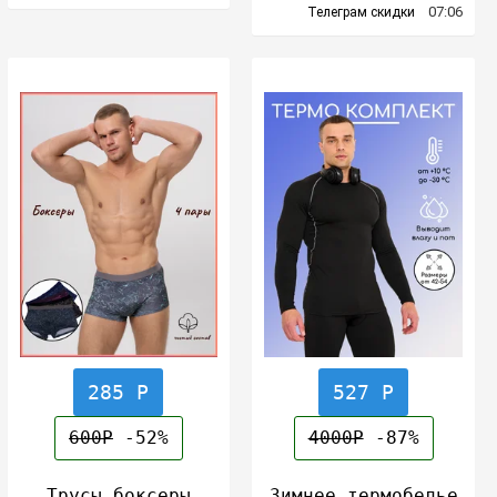
07:06
Телеграм скидки
285 Р
527 Р
600Р
-52%
4000Р
-87%
Трусы боксеры
Зимнее термобелье