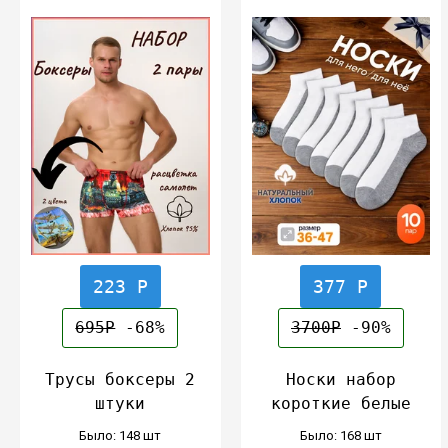
223 Р
377 Р
695Р
-68%
3700Р
-90%
Трусы боксеры 2
Носки набор
штуки
короткие белые
Было: 148 шт
Было: 168 шт