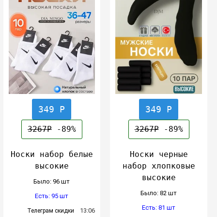
349 Р
349 Р
3267Р
-89%
3267Р
-89%
Носки набор белые
Носки черные
высокие
набор хлопковые
высокие
Было: 96 шт
Было: 82 шт
Есть: 95 шт
Есть: 81 шт
13:06
Телеграм скидки