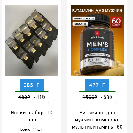
285 Р
477 Р
480Р
-41%
1500Р
-68%
Носки набор 10
Витамины для
пар
мужчин комплекс
мультивитамины 60
Было: 44 шт