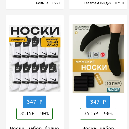
16:21
07:10
Больше
Телеграм скидки
347 Р
347 Р
3515Р
-90%
3515Р
-90%
Носки набор белые
Носки набор