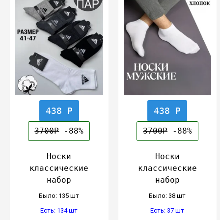
438 Р
438 Р
3700Р
-88%
3700Р
-88%
Носки
Носки
классические
классические
набор
набор
Было: 135 шт
Было: 38 шт
Есть: 134 шт
Есть: 37 шт