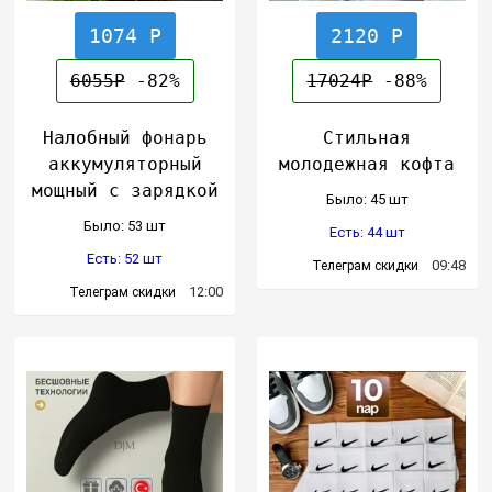
1074 Р
2120 Р
6055Р
-82%
17024Р
-88%
Налобный фонарь
Стильная
аккумуляторный
молодежная кофта
мощный с зарядкой
Было: 45 шт
Было: 53 шт
Есть: 44 шт
Есть: 52 шт
09:48
Телеграм скидки
12:00
Телеграм скидки