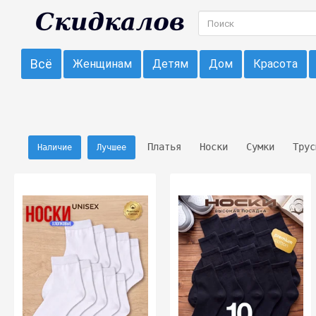
Всё
Женщинам
Детям
Дом
Красота
Платья
Носки
Сумки
Трус
Наличие
Лучшее