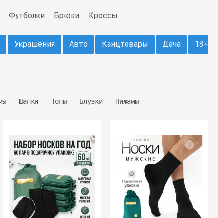
Футболки
Брюки
Кроссы
Украшения
Авто
Канцтовары
Дача
18+
мы
Шапки
Топы
Блузки
Пижамы