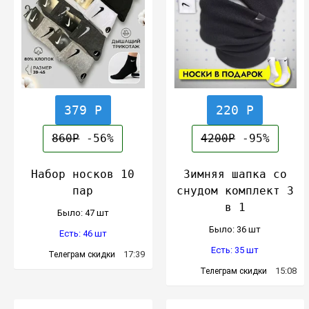
379 Р
220 Р
860Р
-56%
4200Р
-95%
Набор носков 10
Зимняя шапка со
пар
снудом комплект 3
в 1
Было: 47 шт
Было: 36 шт
Есть: 46 шт
Есть: 35 шт
17:39
Телеграм скидки
15:08
Телеграм скидки