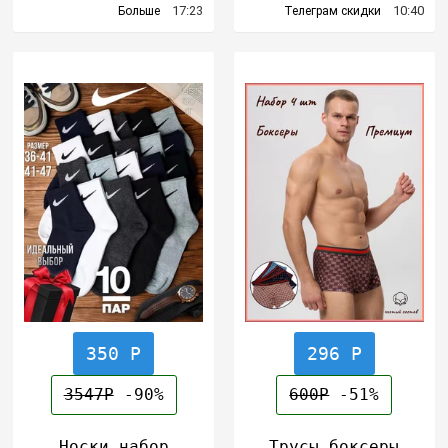
17:23
10:40
Больше
Телеграм скидки
350 Р
296 Р
3547Р
-90%
600Р
-51%
Носки набор
Трусы боксеры