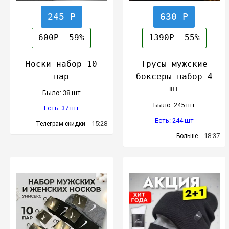
245 Р
630 Р
600Р
-59%
1390Р
-55%
Носки набор 10
Трусы мужские
пар
боксеры набор 4
шт
Было: 38 шт
Было: 245 шт
Есть: 37 шт
Есть: 244 шт
15:28
Телеграм скидки
18:37
Больше