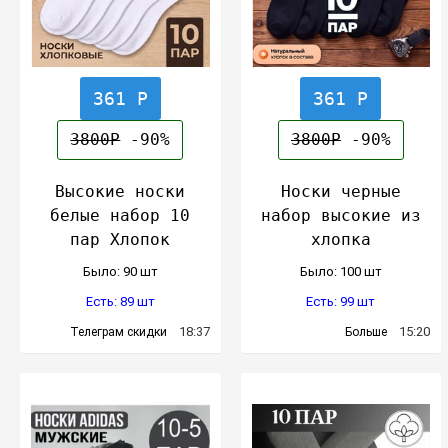
361 Р
361 Р
3800Р
-90%
3800Р
-90%
Высокие носки
Носки черные
белые набор 10
набор высокие из
пар Хлопок
хлопка
Было: 90 шт
Было: 100 шт
Есть: 89 шт
Есть: 99 шт
18:37
15:20
Телеграм скидки
Больше