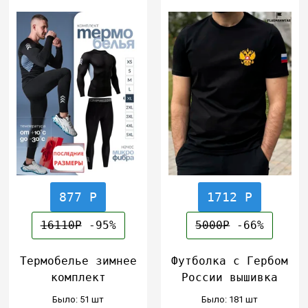
877 Р
1712 Р
16110Р
-95%
5000Р
-66%
Термобелье зимнее
Футболка с Гербом
комплект
России вышивка
Было: 51 шт
Было: 181 шт